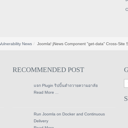
O
Vulnerability News
Joomla! jNews Component "get-data" Cross-Site Scr
RECOMMENDED POST
แจก Plugin ริปบิ้นดำถวายความอาลัย
Read More ...
Run Joomla on Docker and Continuous
Delivery
Read More ...