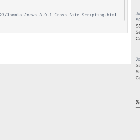
Jo
23/Joomla-Jnews-8.0.1-Cross-Site-Scripting.html
SQ
S
S
Cu
Jo
S
S
Cu
ลิ