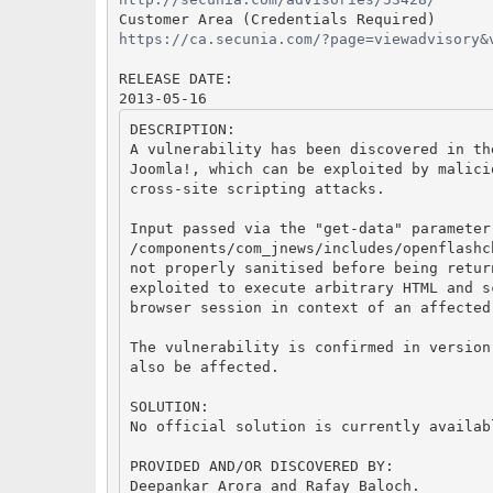
https://ca.secunia.com/?page=viewadvisory&
RELEASE DATE:

2013-05-16
DESCRIPTION:

A vulnerability has been discovered in th
Joomla!, which can be exploited by malici
cross-site scripting attacks.

Input passed via the "get-data" parameter 
/components/com_jnews/includes/openflashc
not properly sanitised before being retur
exploited to execute arbitrary HTML and s
browser session in context of an affected 
The vulnerability is confirmed in version
also be affected.

SOLUTION:

No official solution is currently availabl
PROVIDED AND/OR DISCOVERED BY:

Deepankar Arora and Rafay Baloch.
