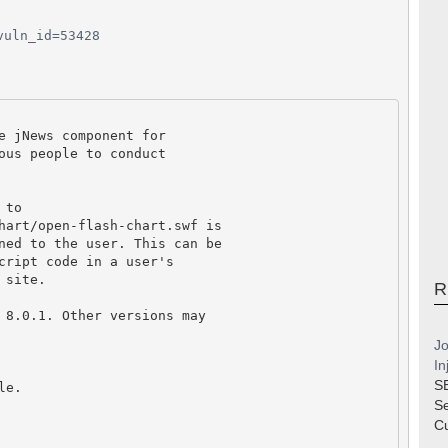
vuln_id=53428
e jNews component for

ous people to conduct

to

hart/open-flash-chart.swf is

ned to the user. This can be

cript code in a user's

site.

R
 8.0.1. Other versions may

Jo
In
S
e.

S
Cu