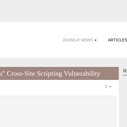
JOOMLA! NEWS
ARTICLE
R
 Cross-Site Scripting Vulnerability
Empty