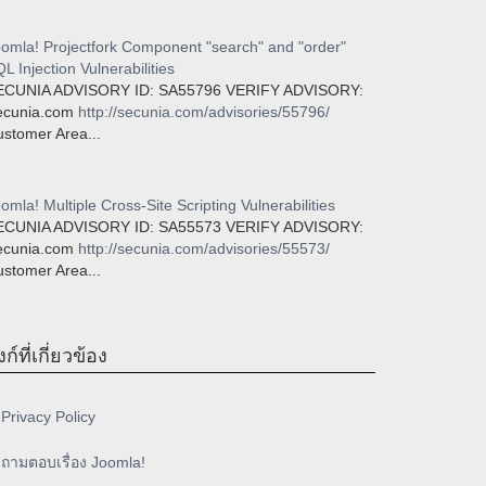
omla! Projectfork Component "search" and "order"
L Injection Vulnerabilities
ECUNIA ADVISORY ID: SA55796 VERIFY ADVISORY:
ecunia.com
http://secunia.com/advisories/55796/
stomer Area...
omla! Multiple Cross-Site Scripting Vulnerabilities
ECUNIA ADVISORY ID: SA55573 VERIFY ADVISORY:
ecunia.com
http://secunia.com/advisories/55573/
stomer Area...
งก์ที่เกี่ยวข้อง
Privacy Policy
ถามตอบเรื่อง Joomla!