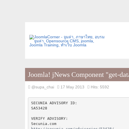
Joomla! jNews Component "get-data"
@supa_chai
17 May 2013
Hits: 5592
SECUNIA ADVISORY ID:

SA53428

VERIFY ADVISORY:

http://secunia.com/advisories/53428/