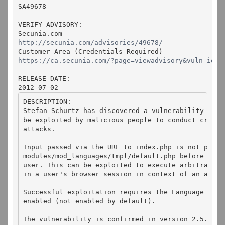
SA49678

VERIFY ADVISORY:

http://secunia.com/advisories/49678/
https://ca.secunia.com/?page=viewadvisory&vuln_id=4
RELEASE DATE:

2012-07-02
DESCRIPTION:

Stefan Schurtz has discovered a vulnerability in Jo
be exploited by malicious people to conduct cross-s
attacks.

Input passed via the URL to index.php is not proper
modules/mod_languages/tmpl/default.php before being
user. This can be exploited to execute arbitrary H
in a user's browser session in context of an affect
Successful exploitation requires the Language Switc
enabled (not enabled by default).

The vulnerability is confirmed in version 2.5.6. Ot