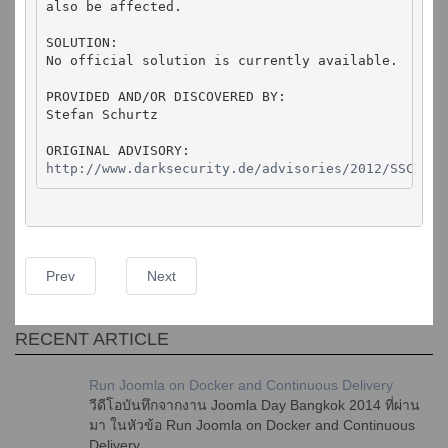
also be affected.

SOLUTION:

No official solution is currently available.

PROVIDED AND/OR DISCOVERED BY:

Stefan Schurtz

http://www.darksecurity.de/advisories/2012/SSCHADV
Prev
Next
RECENT ARTICLE
Run Joomla on Docker and Continuous Delivery
วีดีโอบันทึกจากงาน Joomla Day Bangkok 2014 ที่ผ่าน
มา ในหัวข้อ Run Joomla on Docker and Continuous
Delivery ...