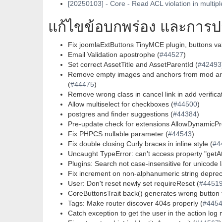
[20250103] - Core - Read ACL violation in multipl
แก้ไขข้อบกพร่อง และการปรั
Fix joomlaExtButtons TinyMCE plugin, buttons val
Email Validation apostrophe (
#44527
)
Set correct AssetTitle and AssetParentId (
#42493
Remove empty images and anchors from mod art
(
#44475
)
Remove wrong class in cancel link in add verifica
Allow multiselect for checkboxes (
#44500
)
postgres and finder suggestions (
#44384
)
Pre-update check for extensions AllowDynamicPro
Fix PHPCS nullable parameter (
#44543
)
Fix double closing Curly braces in inline style (
#4
Uncaught TypeError: can't access property "getAttr
Plugins: Search not case-insensitive for unicode
Fix increment on non-alphanumeric string deprec
User: Don't reset newly set requireReset (
#4451
CoreButtonsTrait back() generates wrong button t
Tags: Make router discover 404s properly (
#445
Catch exception to get the user in the action log 