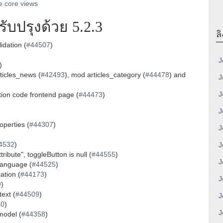
e core views
บปรุงด้วย 5.2.3
ลิ
idation (
#44507
)
J
)
icles_news (
#42493
), mod articles_category (
#44478
) and
J
J
tion code frontend page (
#44473
)
J
perties (
#44307
)
J
4532
)
J
ibute", toggleButton is null (
#44555
)
J
 language (
#44525
)
ation (
#44173
)
J
9
)
ext (
#44509
)
J
40
)
J
model (
#44358
)